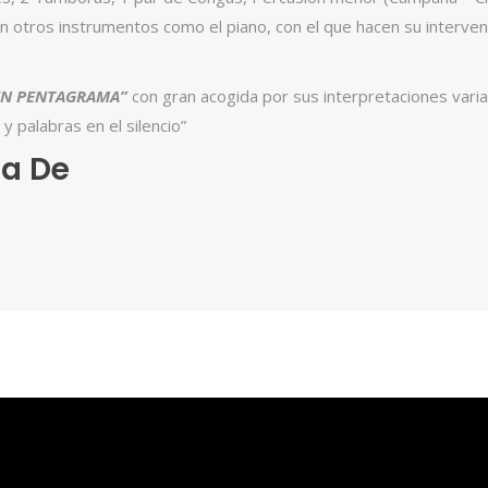
r en otros instrumentos como el piano, con el que hacen su interv
EN PENTAGRAMA”
con gran acogida por sus interpretaciones vari
y palabras en el silencio”
a De