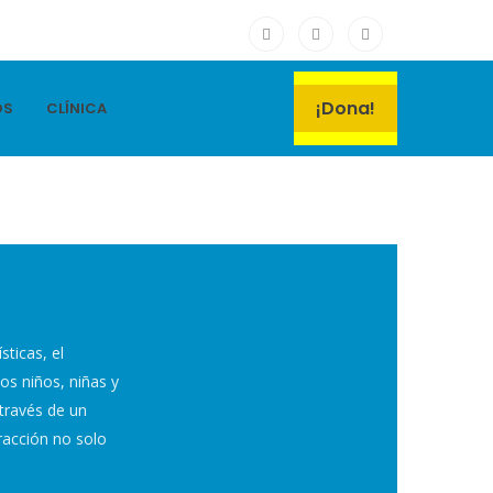
¡Dona!
OS
CLÍNICA
sticas, el
os niños, niñas y
través de un
racción no solo