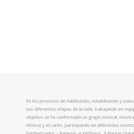
En los procesos de habilitación, rehabilitación y ed
sus diferentes etapas de la vida, trabajando en equip
objetivo se ha conformado un grupo musical, mostrand
rítmica) y el canto, participando en diferentes event
Synthetizador – Batería), 4 Xilófonos, 5 Flautas Du