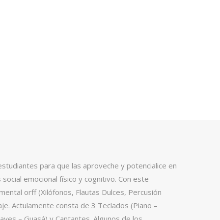
 estudiantes para que las aproveche y potencialice en
social emocional físico y cognitivo. Con este
ental orff (Xilófonos, Flautas Dulces, Percusión
nsaje. Actulamente consta de 3 Teclados (Piano –
laves – Guasá) y Cantantes. Algunos de los