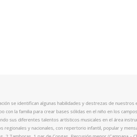
ucación se identifican algunas habilidades y destrezas de nuestros
o con la familia para crear bases sólidas en el niño en los campos 
o sus diferentes talentos artísticos musicales en el área instrum
os regionales y nacionales, con repertorio infantil, popular y me
lces, 2 Tamboras, 1 par de Congas, Percusión menor (Campana – C