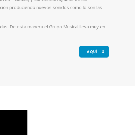
ención produciendo nuevos sonidos como lo son las
adas. De esta manera el Grupo Musical lleva muy en
AQUÍ