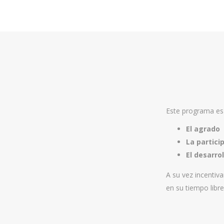
Este programa es 
El agrado
La partici
El desarro
A su vez incentiv
en su tiempo libre 