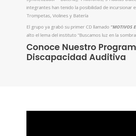
integrantes han tenido la posibilidad de incursiona
Trompetas, Violines y Batería
El grupo ya grabó su primer CD llamado
“MOTIVOS 
alto el lema del instituto “Buscamos luz en la sombra 
Conoce Nuestro Program
Discapacidad Auditiva