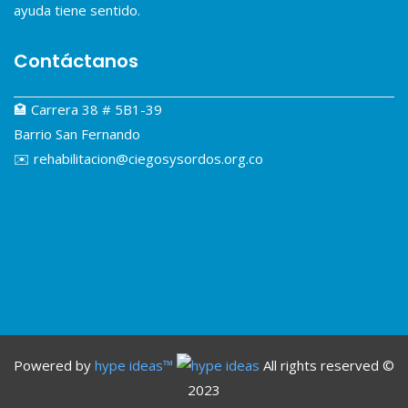
ayuda tiene sentido.
Contáctanos
🏩 Carrera 38 # 5B1-39
Barrio San Fernando
✉️ rehabilitacion@ciegosysordos.org.co
Powered by
hype ideas™
All rights reserved ©
2023