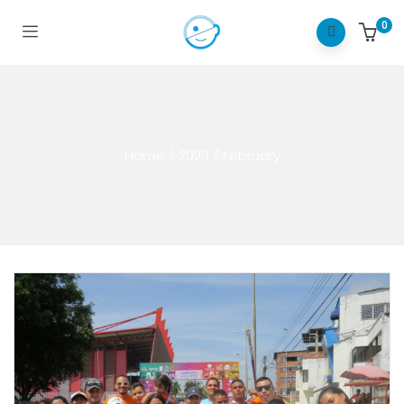
0
Home
/
2023
/
February